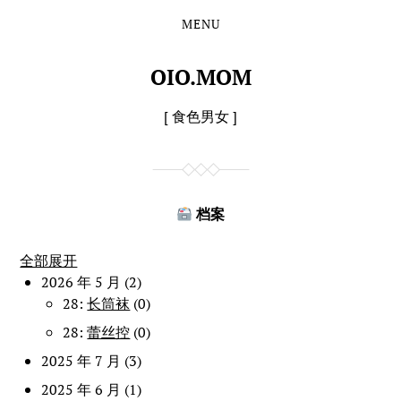
MENU
Skip
Skip
to
to
the
the
OIO.MOM
content
main
menu
[ 食色男女 ]
档案
全部展开
2026 年 5 月
(2)
28:
长筒袜
(0)
28:
蕾丝控
(0)
2025 年 7 月
(3)
2025 年 6 月
(1)