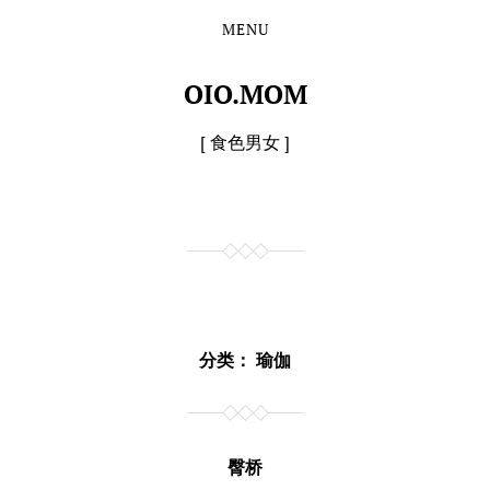
MENU
Skip
Skip
to
to
the
the
OIO.MOM
content
main
menu
[ 食色男女 ]
分类：
瑜伽
臀桥