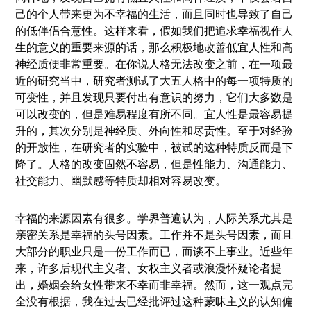
己的个人带来更为不幸福的生活，而且同时也导致了自己
的低伴侣合意性。这样来看，假如我们把追求幸福视作人
生的意义的重要来源的话，那么积极地改善低宜人性和高
神经质便非常重要。在你说人格无法改变之前，在一项最
近的研究当中，研究者测试了大五人格中的每一项特质的
可变性，并且发现只要付出有意识的努力，它们大多数是
可以改变的，但是难易程度有所不同。宜人性是最容易提
升的，其次分别是神经质、外向性和尽责性。至于对经验
的开放性，在研究者的实验中，被试的这种特质反而是下
降了。人格的改变固然不容易，但是性能力、沟通能力、
社交能力、幽默感等特质却相对容易改变。
幸福的来源因素有很多。学界普遍认为，人际关系尤其是
亲密关系是幸福的头号因素。工作并不是头号因素，而且
大部分的职业只是一份工作而已，而谈不上事业。近些年
来，许多后现代主义者、女权主义者或浪漫怀疑论者提
出，婚姻会给女性带来不幸而非幸福。然而，这一观点完
全没有根据，我在过去已经批评过这种蒙昧主义的认知偏