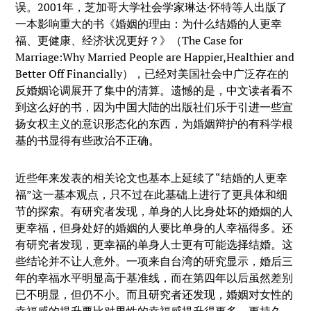
误。2001年，芝加哥大学社会学家琳达·怀特等人出版了
一本影响重大的书《婚姻的理由：为什么结婚的人更幸
福、更健康、经济状况更好？》（The Case for
Marriage:Why Married People are Happier,Healthier and
Better Off Financially），已经对美国社会中广泛存在的
反婚姻论调展开了集中的清算。遗憾的是，中文读者看不
到这么好的书，因为中国大陆的出版社们乐于引进一些宣
扬女权主义的意识形态化的东西，为婚姻辩护的有科学根
基的书显得有些政治不正确。
近些年来发表的相关论文也基本上延续了“结婚的人更幸
福”这一基本观点，只不过在此基础上进行了更具体和细
节的探索。有研究者发现，单身的人比身处坏的婚姻的人
更幸福，但身处好的婚姻的人要比单身的人幸福得多。还
有研究者发现，更幸福的单身人士更有可能选择结婚。这
些结论并不让人意外。一项来自台湾的研究显示，婚后三
年的幸福水平明显高于基准线，而在第四年以后虽然差别
已不明显，但仍不小。而且研究者还发现，婚姻对女性的