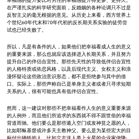
幸福感的提升要比对男性的幸福感提升得更多、更持久。
在严谨扎实的科学研究面前，反婚姻的各种论调只不过是
反智主义的毫无根据的意见。从历史上来看，西方世界上
个世纪60年代末和70年代初的反长期关系实验的徒劳尝
试也已经失败了。
所以，凡是有条件的人，如果他们把幸福看成人生的意义
的重要来源，那么也就应该选择进入长期关系，并且努力
提升自己的伴侣合宜性。那些先天性的导致低伴侣合宜性
的人格特质或依恋风格，以及后现代主义、女权主义和浪
漫怀疑论这些政治意识形态，都不是拒绝参与其中的借
口。实际上，那些声称自己是单身主义者或者只寻求短期
关系的人，很有可能也具有低伴侣合宜性。
然而，这一建议对那些不把幸福看作人生的意义重要来源
的人例外，而且他们所追求的东西就不得不跟世俗的幸福
背道而驰。他们要么是那些遁入空门或发神贫之愿的人，
比如耶稣基督或许多天主教神父。要么是为某些宏大的目
标付出牺牲的人，比如立志送人类上火星的企业家伊隆·