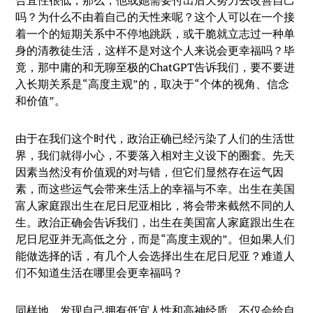
合宜性很低，那么，他或她需要付出后天努力去改善自己
吗？为什么不由着自己的天性来呢？这个人可以在一个接
着一个的短期关系中不停地跳跃，或干脆就立志过一种单
身的清教徒生活，这样不是对这个人来说会更幸福吗？毕
竟，那中庸的和无聊至极的ChatGPT告诉我们，要不要进
入长期关系是“高度主观”的，取决于“个体的视角、信念
和价值”。
由于在我们这个时代，政治正确已经污染了人们的生活世
界，我们就得小心，不要落入相对主义设下的圈套。先天
因素当然没有价值观的对与错，但它们显然存在运气因
素，而这些运气会带来生活上的幸福与不幸。出生在美国
富人家庭跟出生在尼日尼亚相比，将会带来截然不同的人
生。政治正确会告诉我们，出生在美国富人家庭跟出生在
尼日尼亚并无高低之分，而是“高度主观的”。但如果人们
能做选择的话，有几个人会选择出生在尼日尼亚？难道人
们不知道生活在哪里会更幸福吗？
同样地，发现自己拥有低宜人性和高神经质，不仅会给自