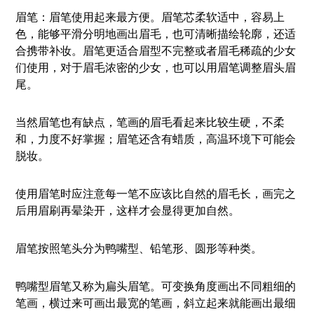
眉笔：眉笔使用起来最方便。眉笔芯柔软适中，容易上
色，能够平滑分明地画出眉毛，也可清晰描绘轮廓，还适
合携带补妆。眉笔更适合眉型不完整或者眉毛稀疏的少女
们使用，对于眉毛浓密的少女，也可以用眉笔调整眉头眉
尾。
当然眉笔也有缺点，笔画的眉毛看起来比较生硬，不柔
和，力度不好掌握；眉笔还含有蜡质，高温环境下可能会
脱妆。
使用眉笔时应注意每一笔不应该比自然的眉毛长，画完之
后用眉刷再晕染开，这样才会显得更加自然。
眉笔按照笔头分为鸭嘴型、铅笔形、圆形等种类。
鸭嘴型眉笔又称为扁头眉笔。可变换角度画出不同粗细的
笔画，横过来可画出最宽的笔画，斜立起来就能画出最细