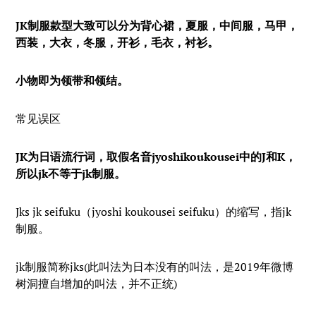
JK
制服款型大致可以分为背心裙，夏服，中间服，马甲，
西装，大衣，冬服，开衫，毛衣，衬衫。
小物即为领带和领结。
常见误区
JK
为日语流行
词
，取假名音jyoshikoukousei中的J和K，
所以jk不等于jk制服。
Jks jk seifuku（jyoshi koukousei seifuku）的缩写，指jk
制服。
jk制服简称jks(此叫法为日本没有的叫法，是2019年微博
树洞擅自增加的叫法，并不正统)