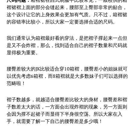
尺码问题：
箱褶裙在西式制服中比较常见，一般校供的箱
褶裙褶上面的部分会缝起来，腰部至上臀部非常的贴合，
这个设计让它的上身效果会更加有气质。只不过，箱褶裙
的容错率比较小，所以大家一定要选择合适的尺码。
我们通常认为箱褶最好看的穿法，是把褶子撑起来一点但
是又不会炸褶，那么，找到适合自己的褶子数量和尺码就
显得极为重要。
腰臀差较大的JK比较适合穿10箱褶，腰臀差小的姐妹就可
以优先考虑6箱褶，而8箱褶就是大多数妹子们可以选择的
范畴啦！
褶子数越多，就越适合腰臀差比较大的身材，腰臀差和褶
子数差太大的话，一方面会出现炸褶的现象，另一方面则
会因为撑不起裙子而显得下半身很空荡。所以大家在入
手，就需要了解一下自己的腰臀差是多少哦！