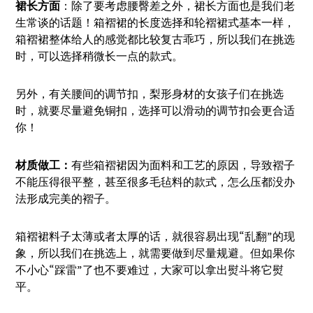
裙长方面
：除了要考虑腰臀差之外，裙长方面也是我们老
生常谈的话题！箱褶裙的长度选择和轮褶裙式基本一样，
箱褶裙整体给人的感觉都比较复古乖巧，所以我们在挑选
时，可以选择稍微长一点的款式。
另外，有关腰间的调节扣，梨形身材的女孩子们在挑选
时，就要尽量避免铜扣，选择可以滑动的调节扣会更合适
你！
材质做工：
有些箱褶裙因为面料和工艺的原因，导致褶子
不能压得很平整，甚至很多毛毡料的款式，怎么压都没办
法形成完美的褶子。
箱褶裙料子太薄或者太厚的话，就很容易出现“乱翻”的现
象，所以我们在挑选上，就需要做到尽量规避。但如果你
不小心“踩雷”了也不要难过，大家可以拿出熨斗将它熨
平。