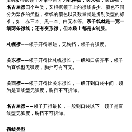
jk制服根据领子外形不同分为
札幌襟，关东襟，关西襟，
名古屋襟
四个种类，又根据领子上的襟线多少、颜色不同
分为繁多的类型，襟线的颜色以及数量就是辨别类型的标
准，如：赤三本、黑一本、白无本等。
亲子线就是一宽一
细两条襟线；还有变形襟，但本质上都是jk制服。
札幌襟
——领子开得最短，无胸挡，领子有弧度。
关东襟
——领子开得比札幌襟长，一般和口袋齐平，领子
为直线型无弧度，胸挡可有可无。
关西襟
——领子开得比关东襟长，一般开到口袋中间，领
为是直线型无弧度，胸挡不可拆卸。
名古屋襟
——领子开得最长，一般到口袋以下，领子是直
线型无弧度，胸挡不可拆卸。
褶皱类型