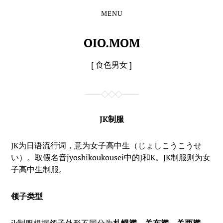
MENU
Skip
Skip
to
to
the
the
OIO.MOM
content
main
menu
[ 食色男女 ]
JK制服
JK为日语流行词，意为女子高中生（じょしこうこうせ
い）。取假名音jyoshikoukousei中的J和K。JK制服则为女
子高中生制服。
领子类型