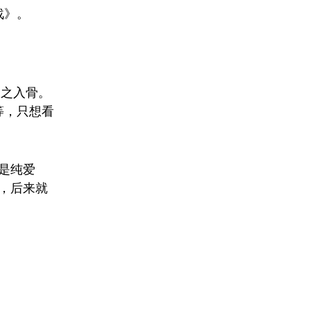
战》。
恨之入骨。
等，只想看
是纯爱
，后来就