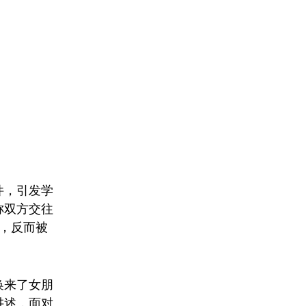
件，引发学
称双方交往
，反而被
换来了女朋
讲述，面对