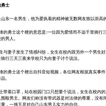
的勇士
是山东一名男生，他为爱执着的精神被无数网友致以崇高
冲锋的勇士这个梗的意思是:一位因为爱情而不远千里骑行
校的男人。
男生与妻子发生了情感纠纷，女生在校内跟另外一个男生好
士骑行三天三夜来学校只为向妻子讨个说法。
冲锋的勇士这个梗出自抖音短视频，各位网友根据真实事件
作品。
勇士带着口罩，站在校园门口只想要个说法，女生在校内的
人围殴男主。网友们称没有带武器是对法律的尊重，没有
尊重，一挑五是对自己山东男儿实力的自信。