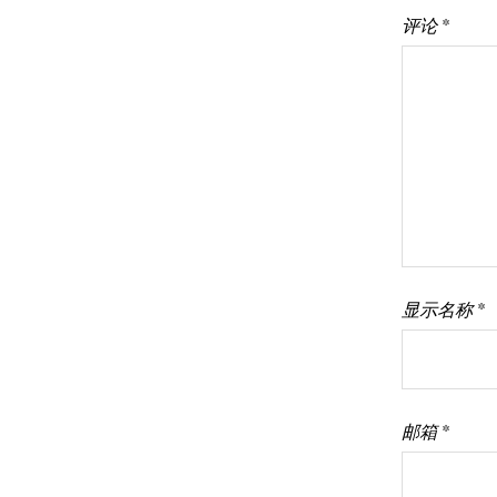
评论
*
显示名称
*
邮箱
*