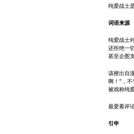
纯爱战士
词语来源
纯爱战士对
还拒绝一
甚至企图
该梗出自
啊！”，
被戏称纯爱
最爱看评
引申